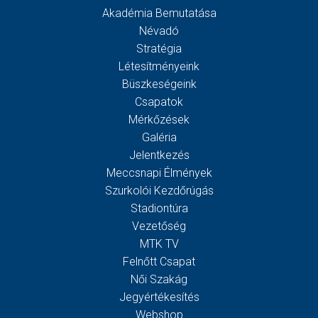
Akadémia Bemutatása
Névadó
Stratégia
Létesítményeink
Büszkeségeink
Csapatok
Mérkőzések
Galéria
Jelentkezés
Meccsnapi Élmények
Szurkolói Kezdőrúgás
Stadiontúra
Vezetőség
MTK TV
Felnőtt Csapat
Női Szakág
Jegyértékesítés
Webshop