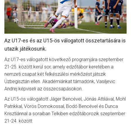
CSAPATOK
MÉRKŐZÉSEK
GALÉRIA
Az U17-es és az U15-ös válogatott összetartására is
JELENTKEZÉS
utazik játékosunk.
SZURKOLÓI ÉLMÉNYEK
Az U17-es válogatott következő programjára szeptember
VEZETŐSÉG
21-25. között kerül sor, amely edzőtábor keretében a
nemzeti csapat két felkészülési mérkőzést játszik
Üzbegisztán ellen. Akadémiánkat támadónk, Vasiljevic
Andrej képviseli az összecsapásokon.
Az U15-ös válogatott Jáger Bencével, Jónás Attilával, Mohl
Patrikkal, Vörös Domokossal, Bodó Bencével és Dunca
Krisztiánnal a soraiban Telkiben edzőtáborozik szeptember
21-24. között