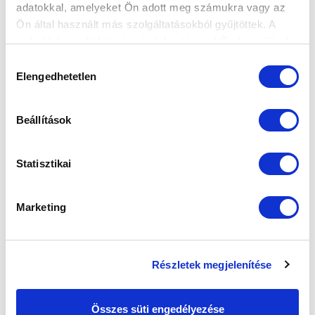
adatokkal, amelyeket Ön adott meg számukra vagy az
Ön által használt más szolgáltatásokból gyűjtöttek. A
weboldalon való böngészés folytatásával Ön hozzájárul a
sütik használatához.
Hozzájárulás
Elengedhetetlen
kiválasztása
Beállítások
Statisztikai
Marketing
Részletek megjelenítése
Összes süti engedélyezése