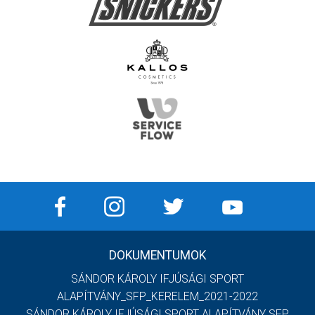
DOKUMENTUMOK
SÁNDOR KÁROLY IFJÚSÁGI SPORT
ALAPÍTVÁNY_SFP_KERELEM_2021-2022
SÁNDOR KÁROLY IFJÚSÁGI SPORT ALAPÍTVÁNY SFP