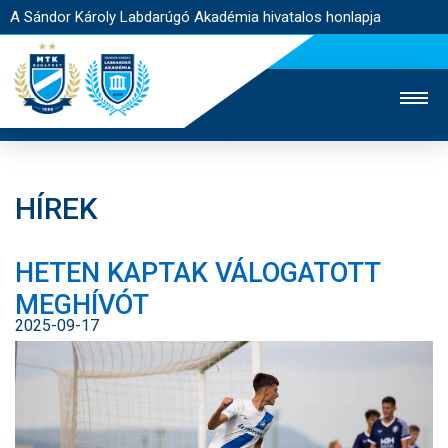
A Sándor Károly Labdarúgó Akadémia hivatalos honlapja
HÍREK
MTK TV
FELNŐTT CSAPAT
NŐI SZAKÁG
HETEN KAPTAK VÁLOGATOTT
JEGYÉRTÉKESÍTÉS
WEBSHOP
STADION
MEGHÍVÓT
EGYESÜLET
KAPCSOLAT
2025-09-17
NYITÓLAP
HÍREK
AKADÉMIA