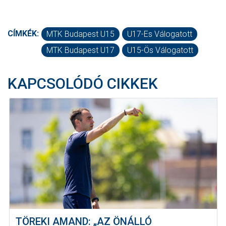
CÍMKÉK:
MTK Budapest U15
U17-Es Válogatott
MTK Budapest U17
U15-Ös Válogatott
KAPCSOLÓDÓ CIKKEK
TÖREKI AMAND: „AZ ÖNÁLLÓ