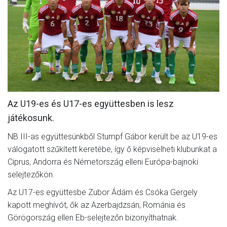
CSAPATOK
MÉRKŐZÉSEK
GALÉRIA
JELENTKEZÉS
SZURKOLÓI ÉLMÉNYEK
Az U19-es és U17-es együttesben is lesz
VEZETŐSÉG
játékosunk.
NB III-as együttesünkből Stumpf Gábor került be az U19-es
válogatott szűkített keretébe, így ő képviselheti klubunkat a
Ciprus, Andorra és Németország elleni Európa-bajnoki
selejtezőkön.
Az U17-es együttesbe Zubor Ádám és Csóka Gergely
kapott meghívót, ők az Azerbajdzsán, Románia és
Görögország ellen Eb-selejtezőn bizonyíthatnak.