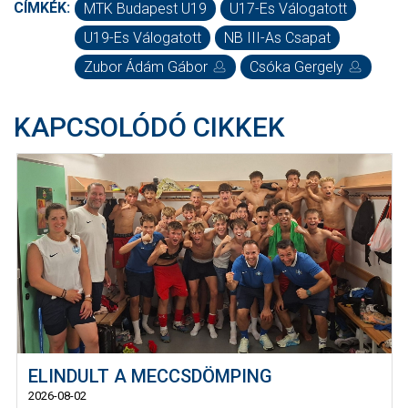
CÍMKÉK:
MTK Budapest U19
U17-Es Válogatott
U19-Es Válogatott
NB III-As Csapat
Zubor Ádám Gábor
Csóka Gergely
KAPCSOLÓDÓ CIKKEK
ELINDULT A MECCSDÖMPING
2026-08-02