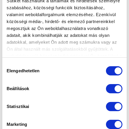
Sütiket használunk a tartalmak és hirdetések személyre
szabásához, közösségi funkciók biztosításához,
valamint weboldalforgalmunk elemzéséhez. Ezenkívül
közösségi média-, hirdető- és elemező partnereinkkel
megosztjuk az Ön weboldalhasználatra vonatkozó
adatait, akik kombinálhatják az adatokat más olyan
adatokkal, amelyeket Ön adott meg számukra vagy az
Ön által használt más szolgáltatásokból gyűjtöttek. A
weboldalon való böngészés folytatásával Ön hozzájárul a
sütik használatához.
Hozzájárulás
Elengedhetetlen
kiválasztása
Beállítások
Statisztikai
Marketing