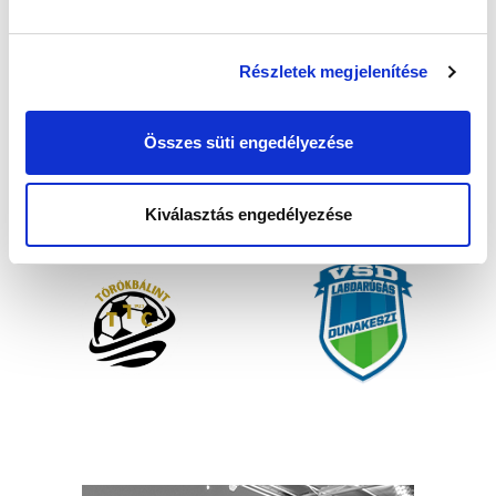
Részletek megjelenítése
Összes süti engedélyezése
Kiválasztás engedélyezése