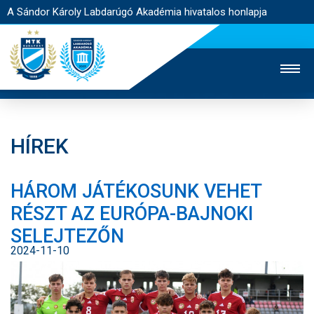
A Sándor Károly Labdarúgó Akadémia hivatalos honlapja
HÍREK
MTK TV
FELNŐTT CSAPAT
NŐI SZAKÁG
HÁROM JÁTÉKOSUNK VEHET
JEGYÉRTÉKESÍTÉS
WEBSHOP
STADION
RÉSZT AZ EURÓPA-BAJNOKI
EGYESÜLET
KAPCSOLAT
SELEJTEZŐN
2024-11-10
NYITÓLAP
HÍREK
AKADÉMIA