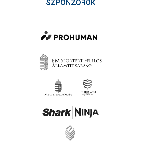
SZPONZOROK