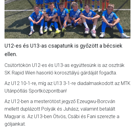
CSAPATOK
MÉRKŐZÉSEK
GALÉRIA
JELENTKEZÉS
U12-es és U13-as csapatunk is győzött a bécsiek
ellen.
SZURKOLÓI ÉLMÉNYEK
Csütörtökön U12-es és U13-as együttesünk is az osztrák
VEZETŐSÉG
SK Rapid Wien hasonló korosztályú gárdáját fogadta.
Az U12 10-1-re, míg az U13 3-1-re diadalmaskodott az MTK
Utánpótlás Sportközpontban!
Az U12-ben a mesterötöst jegyző Ezeugwu-Borcván
mellett duplázott Polyák és Juhász, valamint betalált
Magyar is. Az U13-ben Ötvös, Csábi és Fani szerezte a
góljainkat.