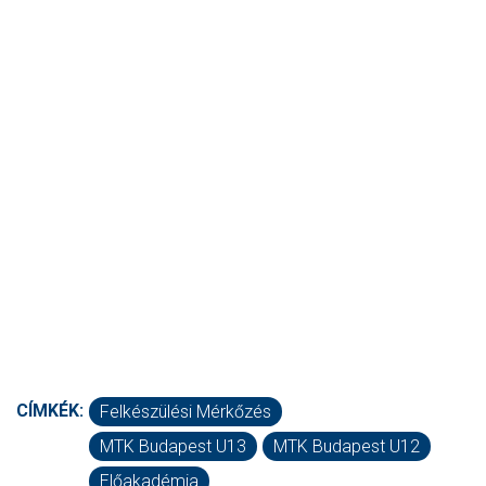
CÍMKÉK:
Felkészülési Mérkőzés
MTK Budapest U13
MTK Budapest U12
Előakadémia