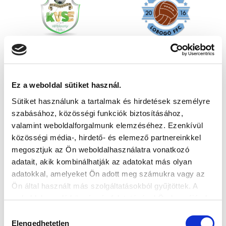
Ez a weboldal sütiket használ.
Sütiket használunk a tartalmak és hirdetések személyre
szabásához, közösségi funkciók biztosításához,
valamint weboldalforgalmunk elemzéséhez. Ezenkívül
közösségi média-, hirdető- és elemező partnereinkkel
megosztjuk az Ön weboldalhasználatra vonatkozó
adatait, akik kombinálhatják az adatokat más olyan
adatokkal, amelyeket Ön adott meg számukra vagy az
Ön által használt más szolgáltatásokból gyűjtöttek. A
weboldalon való böngészés folytatásával Ön hozzájárul a
sütik használatához.
Hozzájárulás
Elengedhetetlen
kiválasztása