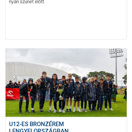
nyári szünet előtt.
U12-ES BRONZÉREM
LENGYELORSZÁGBAN