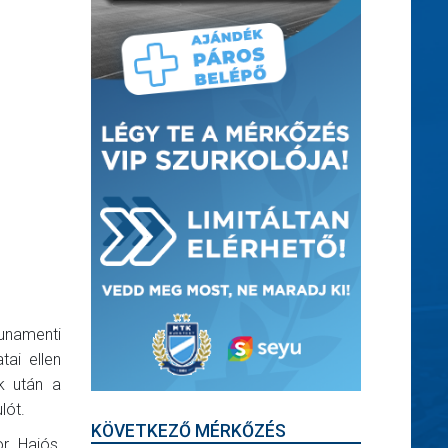
unamenti
tai ellen
k után a
lót.
KÖVETKEZŐ MÉRKŐZÉS
r, Hajós,