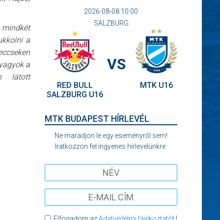
2026-08-08 10:00
SALZBURG
 mindkét
ukkolni a
eccseken
VS
 vagyok a
 látott
RED BULL
MTK U16
SALZBURG U16
MTK BUDAPEST HÍRLEVÉL
Ne maradjon le egy eseményről sem!
Iratkozzon fel ingyenes hírlevelünkre:
Elfogadom az
Adatvédelmi tájékoztatót
!