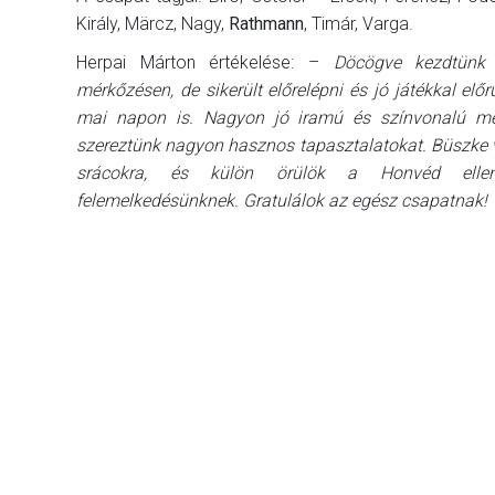
Király, Märcz, Nagy,
Rathmann
, Timár, Varga.
Herpai Márton értékelése: –
Döcögve kezdtünk
mérkőzésen, de sikerült előrelépni és jó játékkal előr
mai napon is. Nagyon jó iramú és színvonalú m
szereztünk nagyon hasznos tapasztalatokat. Büszke
srácokra, és külön örülök a Honvéd ellen
felemelkedésünknek. Gratulálok az egész csapatnak!