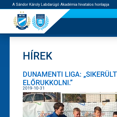
A Sándor Károly Labdarúgó Akadémia hivatalos honlapja
HÍREK
DUNAMENTI LIGA: „SIKERÜLT
ELŐRUKKOLNI.”
2019-10-31