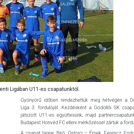
GALÉRIA
JELENTKEZÉS
SZURKOLÓI ÉLMÉNYEK
VEZETŐSÉG
nti Ligában U11-es csapatunktól.
Gyönyörű időben rendezhettük meg hétvégén a D
Liga 3. fordulóját. Kezdésként a Gödöllői SK csapa
játszott U11-es együttesünk, majd partnercsapatun
Budapest Honvéd FC elleni mérkőzéssel zártuk a fordu
A csapat tagjai: Biró, Ostoici – Érsek, Ferencz, Fodo