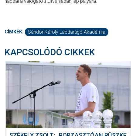
nappal a válogatott Litvániában lép pályára.
CÍMKÉK:
Sándor Károly Labdarúgó Akadémia
KAPCSOLÓDÓ CIKKEK
SZÉKELY ZSOLT: „BORZASZTÓAN BÜSZKE