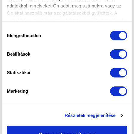
adatokkal, amelyeket Ön adott meg számukra vagy az
Ön által használt más szolgáltatásokból gyűjtöttek. A
weboldalon való böngészés folytatásával Ön hozzájárul a
sütik használatához.
Hozzájárulás
Elengedhetetlen
kiválasztása
Beállítások
Statisztikai
Marketing
Részletek megjelenítése