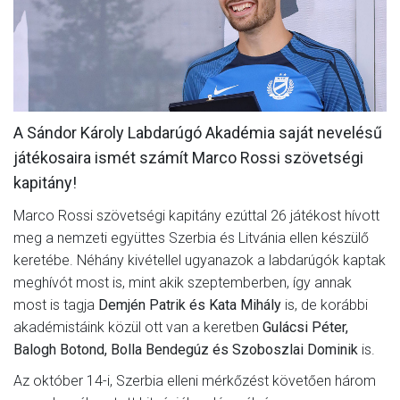
CSAPATOK
MÉRKŐZÉSEK
GALÉRIA
A Sándor Károly Labdarúgó Akadémia saját nevelésű
JELENTKEZÉS
játékosaira ismét számít Marco Rossi szövetségi
SZURKOLÓI ÉLMÉNYEK
kapitány!
VEZETŐSÉG
Marco Rossi szövetségi kapitány ezúttal 26 játékost hívott
meg a nemzeti együttes Szerbia és Litvánia ellen készülő
keretébe. Néhány kivétellel ugyanazok a labdarúgók kaptak
meghívót most is, mint akik szeptemberben, így annak
most is tagja
Demjén Patrik és Kata Mihály
is, de korábbi
akadémistáink közül ott van a keretben
Gulácsi Péter,
Balogh Botond, Bolla Bendegúz és Szoboszlai Dominik
is.
Az október 14-i, Szerbia elleni mérkőzést követően három