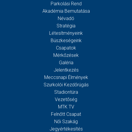
Parkolási Rend
Akadémia Bemutatása
Névadó
Stratégia
Létesítményeink
Büszkeségeink
Csapatok
Mérkőzések
Galéria
Jelentkezés
Meccsnapi Élmények
Szurkolói Kezdőrúgás
Stadiontúra
Vezetőség
MTK TV
Felnőtt Csapat
Női Szakág
Jegyértékesítés