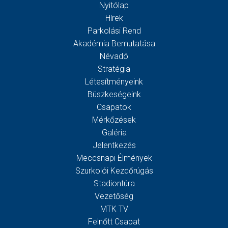
Nyitólap
Hírek
Parkolási Rend
Akadémia Bemutatása
Névadó
Stratégia
Létesítményeink
Büszkeségeink
Csapatok
Mérkőzések
Galéria
Jelentkezés
Meccsnapi Élmények
Szurkolói Kezdőrúgás
Stadiontúra
Vezetőség
MTK TV
Felnőtt Csapat