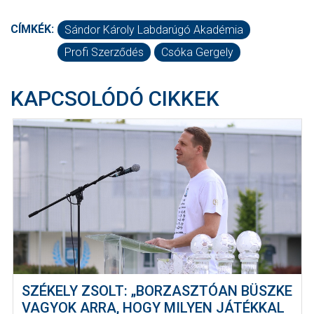
CÍMKÉK:
Sándor Károly Labdarúgó Akadémia
Profi Szerződés
Csóka Gergely
KAPCSOLÓDÓ CIKKEK
SZÉKELY ZSOLT: „BORZASZTÓAN BÜSZKE
VAGYOK ARRA, HOGY MILYEN JÁTÉKKAL