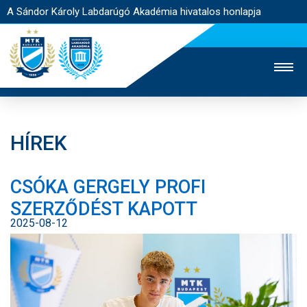
A Sándor Károly Labdarúgó Akadémia hivatalos honlapja
HÍREK
MTK TV
FELNŐTT CSAPAT
NŐI SZAKÁG
CSÓKA GERGELY PROFI
JEGYÉRTÉKESÍTÉS
WEBSHOP
STADION
SZERZŐDÉST KAPOTT
EGYESÜLET
KAPCSOLAT
2025-08-12
NYITÓLAP
HÍREK
AKADÉMIA