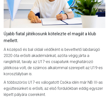
CSAPATOK
MÉRKŐZÉSEK
GALÉRIA
Újabb fiatal játékosunk kötelezte el magát a klub
JELENTKEZÉS
mellett.
SZURKOLÓI ÉLMÉNYEK
A középső és bal oldali védőként is bevethető labdarúgó
VEZETŐSÉG
2020 óta erősíti akadémiánkat, azóta végig járta a
ranglétrát, tavaly az U17-es csapatunk meghatározó
játékosa volt, de számos alkalommal szerepelt az U19-es
korosztályban is.
A többszörös U17-es válogatott Csóka idén már NB III-as
együttesünket is erősíti, az első fordulókban eddig egyszer
lépett pályára csereként.