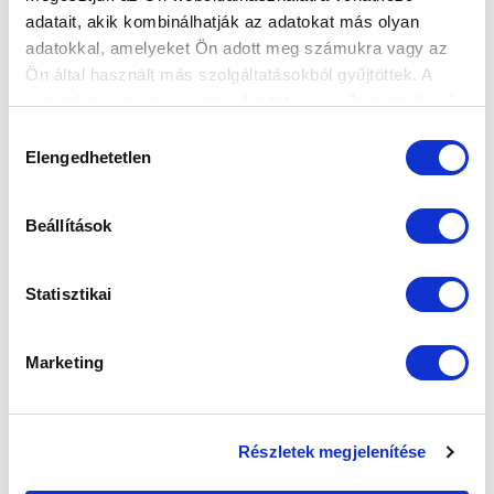
adatait, akik kombinálhatják az adatokat más olyan
adatokkal, amelyeket Ön adott meg számukra vagy az
Ön által használt más szolgáltatásokból gyűjtöttek. A
weboldalon való böngészés folytatásával Ön hozzájárul a
sütik használatához.
Hozzájárulás
Elengedhetetlen
kiválasztása
Beállítások
Statisztikai
Marketing
Részletek megjelenítése