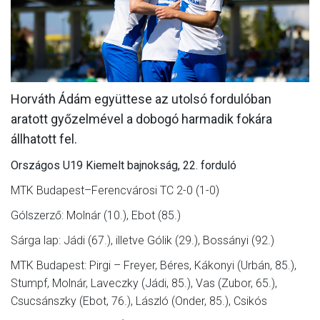
CSAPATOK
MÉRKŐZÉSEK
GALÉRIA
Horváth Ádám együttese az utolsó fordulóban
JELENTKEZÉS
aratott győzelmével a dobogó harmadik fokára
SZURKOLÓI ÉLMÉNYEK
állhatott fel.
VEZETŐSÉG
Országos U19 Kiemelt bajnokság, 22. forduló
MTK Budapest–Ferencvárosi TC 2-0 (1-0)
Gólszerző: Molnár (10.), Ebot (85.)
Sárga lap: Jádi (67.), illetve Gólik (29.), Bossányi (92.)
MTK Budapest: Pirgi – Freyer, Béres, Kákonyi (Urbán, 85.),
Stumpf, Molnár, Laveczky (Jádi, 85.), Vas (Zubor, 65.),
Csucsánszky (Ebot, 76.), László (Onder, 85.), Csikós