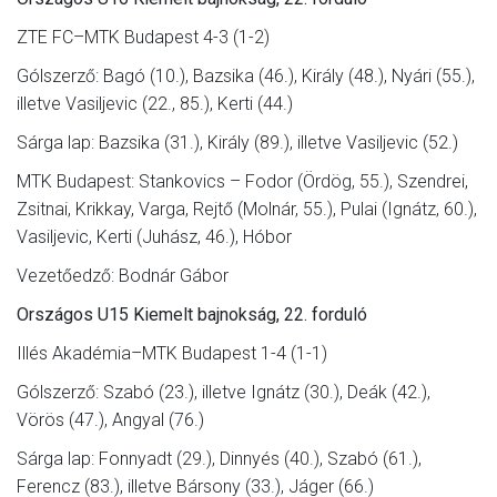
ZTE FC–MTK Budapest 4-3 (1-2)
Gólszerző: Bagó (10.), Bazsika (46.), Király (48.), Nyári (55.),
illetve Vasiljevic (22., 85.), Kerti (44.)
Sárga lap: Bazsika (31.), Király (89.), illetve Vasiljevic (52.)
MTK Budapest: Stankovics – Fodor (Ördög, 55.), Szendrei,
Zsitnai, Krikkay, Varga, Rejtő (Molnár, 55.), Pulai (Ignátz, 60.),
Vasiljevic, Kerti (Juhász, 46.), Hóbor
Vezetőedző: Bodnár Gábor
Országos U15 Kiemelt bajnokság, 22. forduló
Illés Akadémia–MTK Budapest 1-4 (1-1)
Gólszerző: Szabó (23.), illetve Ignátz (30.), Deák (42.),
Vörös (47.), Angyal (76.)
Sárga lap: Fonnyadt (29.), Dinnyés (40.), Szabó (61.),
Ferencz (83.), illetve Bársony (33.), Jáger (66.)