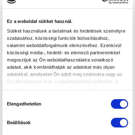
Ez a weboldal sütiket használ.
Sütiket használunk a tartalmak és hirdetések személyre
szabásához, közösségi funkciók biztosításához,
valamint weboldalforgalmunk elemzéséhez. Ezenkívül
közösségi média-, hirdető- és elemező partnereinkkel
megosztjuk az Ön weboldalhasználatra vonatkozó
adatait, akik kombinálhatják az adatokat más olyan
adatokkal, amelyeket Ön adott meg számukra vagy az
Ön által használt más szolgáltatásokból gyűjtöttek. A
weboldalon való böngészés folytatásával Ön hozzájárul a
sütik használatához.
Hozzájárulás
Elengedhetetlen
kiválasztása
Beállítások