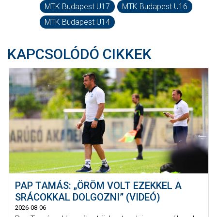
MTK Budapest U17
MTK Budapest U16
MTK Budapest U14
KAPCSOLÓDÓ CIKKEK
PAP TAMÁS: „ÖRÖM VOLT EZEKKEL A
SRÁCOKKAL DOLGOZNI” (VIDEÓ)
2026-08-06