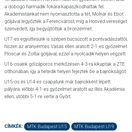
a dobogó harmadik fokára kapaszkodhattak fel.
Akadémistáinkat nem nyomasztotta a tét, Molnár és Ebot
góljával legyőzték a Ferencvárost, míg a Honvéd vereséget
szenvedett, így begyűjtöttük a bronzérmet.
U17-es együttesünk is szépen búcsúzott a pontvadászattól,
hiszen az aranyérmes Vasas ellen aratott 2-1-es győzelmet
Ploscar és Zoltai góljával, ezzel a nyolcadik helyen végzett.
U16-osaink gólzáporos mérkőzésen 4-3-ra kikaptak a ZTE
otthonában, így a hetedik helyen fejezték be a bajnokságot.
U15-ös és U14-es csapatunk már bajnokként lépett
pályára: előbbi 4-1-es győzelmet aratott az Illés Akadémia
ellen, utóbbi 5-1-re verte a Győrt.
CÍMKÉK:
MTK Budapest U15
MTK Budapest U19