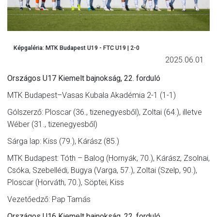
Képgaléria: MTK Budapest U19 - FTC U19 | 2-0
2025.06.01
Országos U17 Kiemelt bajnokság, 22. forduló
MTK Budapest–Vasas Kubala Akadémia 2-1 (1-1)
Gólszerző: Ploscar (36., tizenegyesből), Zoltai (64.), illetve
Wéber (31., tizenegyesből)
Sárga lap: Kiss (79.), Kárász (85.)
MTK Budapest: Tóth – Balog (Hornyák, 70.), Kárász, Zsolnai,
Csóka, Szebellédi, Bugya (Varga, 57.), Zoltai (Szelp, 90.),
Ploscar (Horváth, 70.), Söptei, Kiss
Vezetőedző: Pap Tamás
Országos U16 Kiemelt bajnokság, 22. forduló