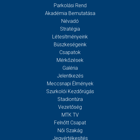
Parkolási Rend
Akadémia Bemutatása
Névadó
Stratégia
Létesítményeink
Büszkeségeink
Csapatok
Mérkőzések
Galéria
Jelentkezés
Meccsnapi Élmények
Szurkolói Kezdőrúgás
Stadiontúra
Vezetőség
MTK TV
Felnőtt Csapat
Női Szakág
Jegyértékesítés