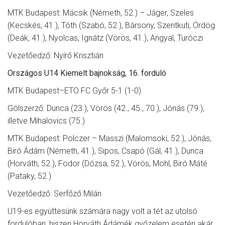
MTK Budapest: Mácsik (Németh, 52.) – Jáger, Szeles
(Kecskés, 41.), Tóth (Szabó, 52.), Bársony, Szentkuti, Ördög
(Deák, 41.), Nyolcas, Ignátz (Vörös, 41.), Angyal, Turóczi
Vezetőedző: Nyírő Krisztián
Országos U14 Kiemelt bajnokság, 16. forduló
MTK Budapest–ETO FC Győr 5-1 (1-0)
Gólszerző: Dunca (23.), Vörös (42., 45., 70.), Jónás (79.),
illetve Mihalovics (75.)
MTK Budapest: Polczer – Masszi (Malomsoki, 52.), Jónás,
Biró Ádám (Németh, 41.), Sipos, Csapó (Gál, 41.), Dunca
(Horváth, 52.), Fodor (Dózsa, 52.), Vörös, Mohl, Biró Máté
(Pataky, 52.)
Vezetőedző: Serfőző Milán
U19-es együttesünk számára nagy volt a tét az utolsó
fordulóban, hiszen Horváth Ádámék győzelem esetén akár