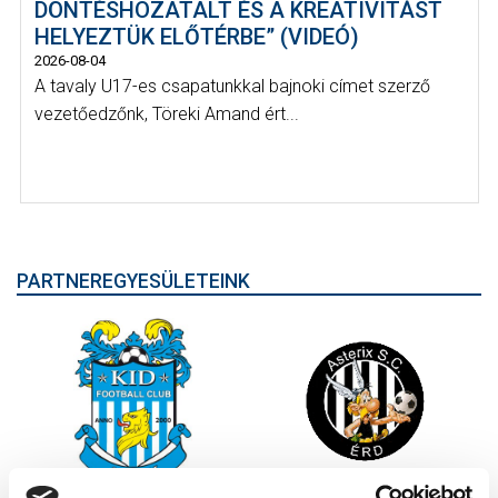
DÖNTÉSHOZATALT ÉS A KREATIVITÁST
HELYEZTÜK ELŐTÉRBE” (VIDEÓ)
2026-08-04
A tavaly U17-es csapatunkkal bajnoki címet szerző
vezetőedzőnk, Töreki Amand ért...
PARTNEREGYESÜLETEINK