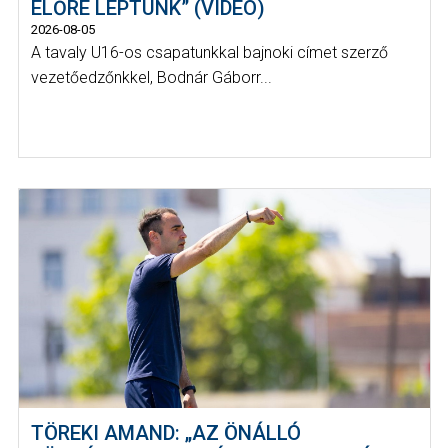
ELŐRE LÉPTÜNK” (VIDEÓ)
2026-08-05
A tavaly U16-os csapatunkkal bajnoki címet szerző
vezetőedzőnkkel, Bodnár Gáborr...
TÖREKI AMAND: „AZ ÖNÁLLÓ