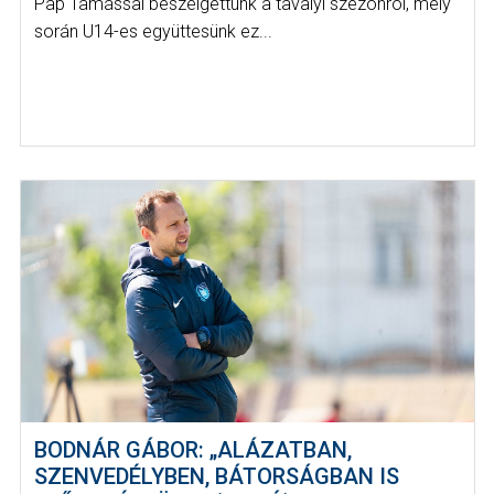
Pap Tamással beszélgettünk a tavalyi szezonról, mely
során U14-es együttesünk ez...
BODNÁR GÁBOR: „ALÁZATBAN,
SZENVEDÉLYBEN, BÁTORSÁGBAN IS