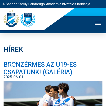
A Sándor Károly Labdarúgó Akadémia hivatalos honlapja
HÍREK
MTK TV
FELNŐTT CSAPAT
NŐI SZAKÁG
BRONZÉRMES AZ U19-ES
JEGYÉRTÉKESÍTÉS
WEBSHOP
STADION
CSAPATUNK! (GALÉRIA)
EGYESÜLET
KAPCSOLAT
2025-06-01
NYITÓLAP
HÍREK
AKADÉMIA