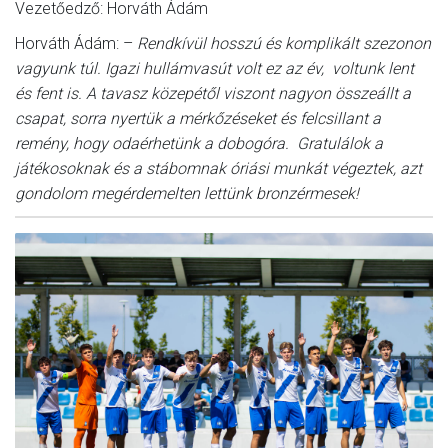
Vezetőedző: Horváth Ádám
Horváth Ádám: –
Rendkívül hosszú és komplikált szezonon
vagyunk túl. Igazi hullámvasút volt ez az év, voltunk lent
és fent is. A tavasz közepétől viszont nagyon összeállt a
csapat, sorra nyertük a mérkőzéseket és felcsillant a
remény, hogy odaérhetünk a dobogóra. Gratulálok a
játékosoknak és a stábomnak óriási munkát végeztek, azt
gondolom megérdemelten lettünk bronzérmesek!