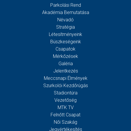
Parkolási Rend
Akadémia Bemutatása
Névadó
Stratégia
Létesítményeink
Büszkeségeink
Csapatok
Mérkőzések
Galéria
Jelentkezés
Meccsnapi Élmények
Szurkolói Kezdőrúgás
Stadiontúra
Vezetőség
MTK TV
Felnőtt Csapat
Női Szakág
Jegyértékesítés