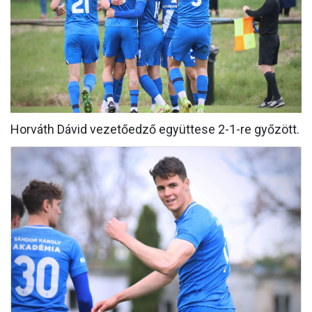
CSAPATOK
MÉRKŐZÉSEK
GALÉRIA
JELENTKEZÉS
Horváth Dávid vezetőedző együttese 2-1-re győzött.
SZURKOLÓI ÉLMÉNYEK
VEZETŐSÉG