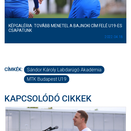
KÉPGALÉRIA: TOVÁBB MENETEL A BAJNOKI CÍM FELÉ U19-ES
CSAPATUNK
2022.04.18
CÍMKÉK:
Sándor Károly Labdarúgó Akadémia
MTK Budapest U19
KAPCSOLÓDÓ CIKKEK