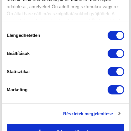
adatokkal, amelyeket Ön adott meg számukra vagy az
Ön által használt más szolgáltatásokból gyűjtöttek. A
weboldalon való böngészés folytatásával Ön hozzájárul a
sütik használatához.
Hozzájárulás
Elengedhetetlen
kiválasztása
Beállítások
Statisztikai
Marketing
Részletek megjelenítése