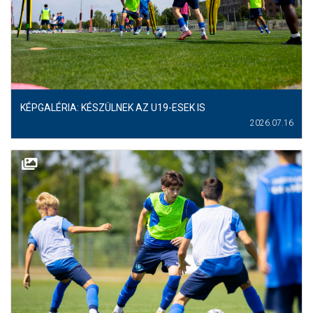
CSAPATOK
MÉRKŐZÉSEK
GALÉRIA
JELENTKEZÉS
KÉPGALÉRIA: KÉSZÜLNEK AZ U19-ESEK IS
2026.07.16
SZURKOLÓI ÉLMÉNYEK
VEZETŐSÉG