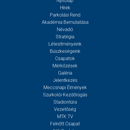
Nyitólap
Hírek
Parkolási Rend
Akadémia Bemutatása
Névadó
Stratégia
Létesítményeink
Büszkeségeink
Csapatok
Mérkőzések
Galéria
Jelentkezés
Meccsnapi Élmények
Szurkolói Kezdőrúgás
Stadiontúra
Vezetőség
MTK TV
Felnőtt Csapat