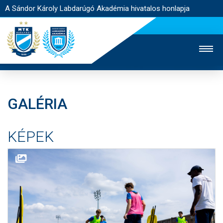
A Sándor Károly Labdarúgó Akadémia hivatalos honlapja
GALÉRIA
MTK TV
FELNŐTT CSAPAT
NŐI SZAKÁG
KÉPEK
JEGYÉRTÉKESÍTÉS
WEBSHOP
STADION
EGYESÜLET
KAPCSOLAT
NYITÓLAP
HÍREK
AKADÉMIA