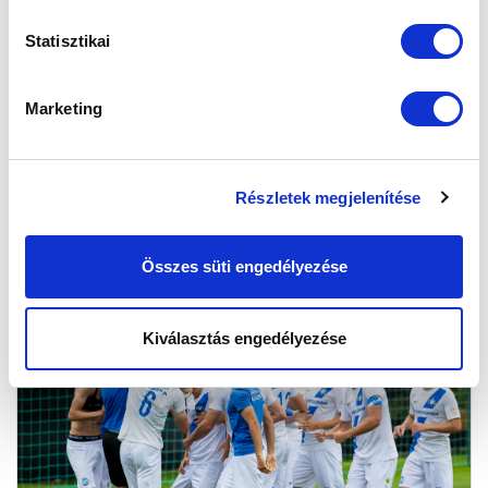
Statisztikai
Marketing
KÉPGALÉRIA: MTK BUDAPEST U14 - DVTK U14 | 8-1
Részletek megjelenítése
2026.05.31
Összes süti engedélyezése
Kiválasztás engedélyezése