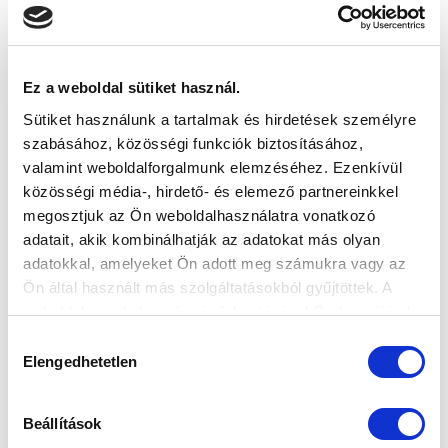
Ez a weboldal sütiket használ.
Sütiket használunk a tartalmak és hirdetések személyre
szabásához, közösségi funkciók biztosításához,
valamint weboldalforgalmunk elemzéséhez. Ezenkívül
közösségi média-, hirdető- és elemező partnereinkkel
megosztjuk az Ön weboldalhasználatra vonatkozó
KÉPGALÉRIA: MTK BUDAPEST U19 - VASAS KUBALA
AKADÉMIA U19 | 3-1
adatait, akik kombinálhatják az adatokat más olyan
adatokkal, amelyeket Ön adott meg számukra vagy az
2026.06.07
Ön által használt más szolgáltatásokból gyűjtöttek. A
weboldalon való böngészés folytatásával Ön hozzájárul a
sütik használatához.
Hozzájárulás
Elengedhetetlen
kiválasztása
Beállítások