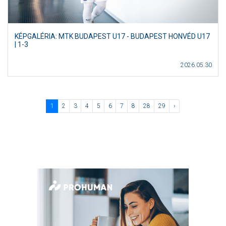
KÉPGALÉRIA: MTK BUDAPEST U17 - BUDAPEST HONVÉD U17
| 1-3
2026.05.30
1
2
3
4
5
6
7
8
28
29
›