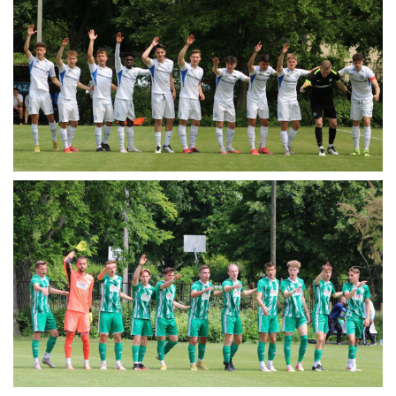
CSAPATOK
MÉRKŐZÉSEK
GALÉRIA
JELENTKEZÉS
SZURKOLÓI ÉLMÉNYEK
VEZETŐSÉG