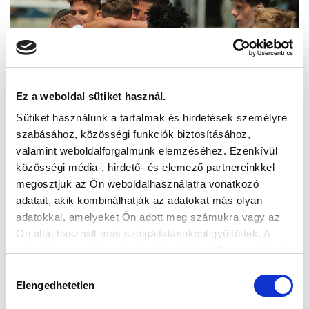
Ez a weboldal sütiket használ.
Sütiket használunk a tartalmak és hirdetések személyre
szabásához, közösségi funkciók biztosításához,
valamint weboldalforgalmunk elemzéséhez. Ezenkívül
közösségi média-, hirdető- és elemező partnereinkkel
megosztjuk az Ön weboldalhasználatra vonatkozó
adatait, akik kombinálhatják az adatokat más olyan
adatokkal, amelyeket Ön adott meg számukra vagy az
Ön által használt más szolgáltatásokból gyűjtöttek. A
weboldalon való böngészés folytatásával Ön hozzájárul a
sütik használatához.
Hozzájárulás
Elengedhetetlen
kiválasztása