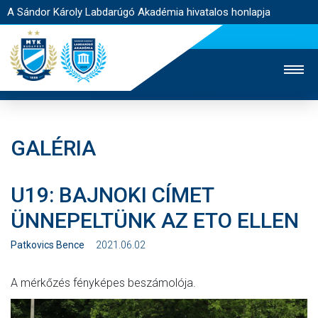
A Sándor Károly Labdarúgó Akadémia hivatalos honlapja
GALÉRIA
MTK TV
FELNŐTT CSAPAT
NŐI SZAKÁG
U19: BAJNOKI CÍMET
JEGYÉRTÉKESÍTÉS
WEBSHOP
STADION
ÜNNEPELTÜNK AZ ETO ELLEN
EGYESÜLET
KAPCSOLAT
Patkovics Bence
2021.06.02
NYITÓLAP
A mérkőzés fényképes beszámolója.
HÍREK
AKADÉMIA