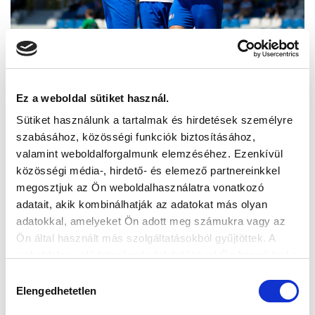
Ez a weboldal sütiket használ.
Sütiket használunk a tartalmak és hirdetések személyre
szabásához, közösségi funkciók biztosításához,
valamint weboldalforgalmunk elemzéséhez. Ezenkívül
közösségi média-, hirdető- és elemező partnereinkkel
megosztjuk az Ön weboldalhasználatra vonatkozó
adatait, akik kombinálhatják az adatokat más olyan
adatokkal, amelyeket Ön adott meg számukra vagy az
Ön által használt más szolgáltatásokból gyűjtöttek. A
weboldalon való böngészés folytatásával Ön hozzájárul a
sütik használatához.
Hozzájárulás
Elengedhetetlen
kiválasztása