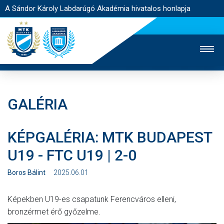
A Sándor Károly Labdarúgó Akadémia hivatalos honlapja
GALÉRIA
MTK TV
FELNŐTT CSAPAT
NŐI SZAKÁG
KÉPGALÉRIA: MTK BUDAPEST
JEGYÉRTÉKESÍTÉS
WEBSHOP
STADION
U19 - FTC U19 | 2-0
EGYESÜLET
KAPCSOLAT
Boros Bálint
2025.06.01
NYITÓLAP
Képekben U19-es csapatunk Ferencváros elleni,
HÍREK
bronzérmet érő győzelme.
AKADÉMIA