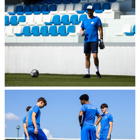
CSAPATOK
MÉRKŐZÉSEK
GALÉRIA
JELENTKEZÉS
SZURKOLÓI ÉLMÉNYEK
VEZETŐSÉG