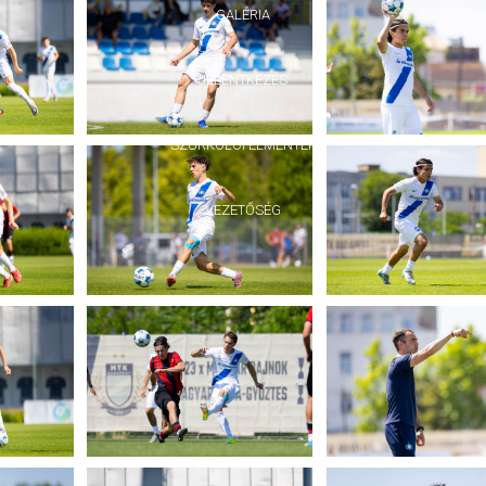
GALÉRIA
JELENTKEZÉS
SZURKOLÓI ÉLMÉNYEK
VEZETŐSÉG