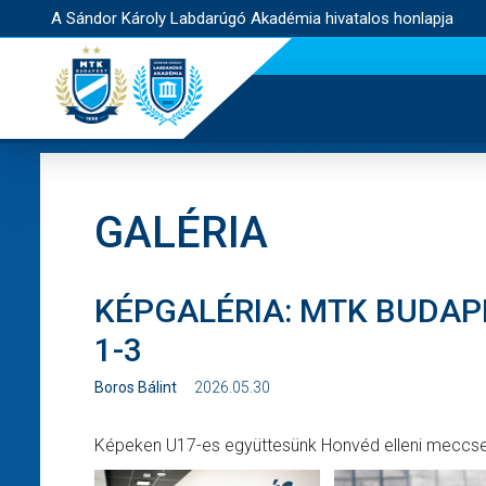
A Sándor Károly Labdarúgó Akadémia hivatalos honlapja
GALÉRIA
KÉPGALÉRIA: MTK BUDAPE
1-3
Boros Bálint
2026.05.30
Képeken U17-es együttesünk Honvéd elleni meccse