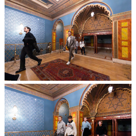
CSAPATOK
MÉRKŐZÉSEK
GALÉRIA
JELENTKEZÉS
SZURKOLÓI ÉLMÉNYEK
VEZETŐSÉG