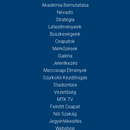
Akadémia Bemutatása
Névadó
Stratégia
Létesítményeink
Büszkeségeink
Csapatok
Mérkőzések
Galéria
Jelentkezés
Meccsnapi Élmények
Szurkolói Kezdőrúgás
Stadiontúra
Vezetőség
MTK TV
Felnőtt Csapat
Női Szakág
Jegyértékesítés
Webshop