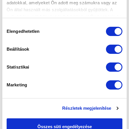
adatokkal, amelyeket Ön adott meg számukra vagy az
Ön által használt más szolgáltatásokból gyűjtöttek. A
weboldalon való böngészés folytatásával Ön hozzájárul a
sütik használatához.
Hozzájárulás
Elengedhetetlen
kiválasztása
Beállítások
Statisztikai
Marketing
Részletek megjelenítése
Összes süti engedélyezése