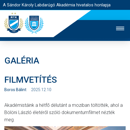
A Sándor Károly Labdarúgó Akadémia hivatalos honlapja
GALÉRIA
MTK TV
FELNŐTT CSAPAT
NŐI SZAKÁG
FILMVETÍTÉS
JEGYÉRTÉKESÍTÉS
WEBSHOP
STADION
EGYESÜLET
KAPCSOLAT
Boros Bálint
2025.12.10
Akadémistáink a hétfő délutánt a moziban töltötték, ahol a
NYITÓLAP
Bölöni László életéről szóló dokumentumfilmet nézték
HÍREK
meg.
AKADÉMIA