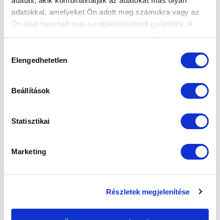
adatait, akik kombinálhatják az adatokat más olyan
adatokkal, amelyeket Ön adott meg számukra vagy az
Ön által használt más szolgáltatásokból gyűjtöttek. A
weboldalon való böngészés folytatásával Ön hozzájárul a
sütik használatához.
Hozzájárulás
Elengedhetetlen
kiválasztása
Beállítások
Statisztikai
SZPONZOROK
Marketing
Részletek megjelenítése