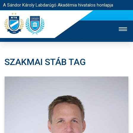
A Sándor Károly Labdarúgó Akadémia hivatalos honlapja
SZAKMAI STÁB TAG
MTK TV
FELNŐTT CSAPAT
NŐI SZAKÁG
JEGYÉRTÉKESÍTÉS
WEBSHOP
STADION
EGYESÜLET
KAPCSOLAT
NYITÓLAP
HÍREK
AKADÉMIA