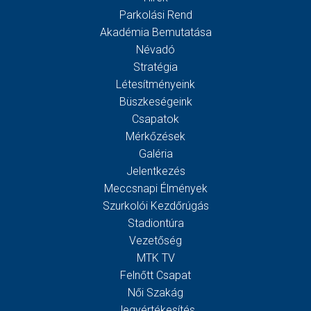
Parkolási Rend
Akadémia Bemutatása
Névadó
Stratégia
Létesítményeink
Büszkeségeink
Csapatok
Mérkőzések
Galéria
Jelentkezés
Meccsnapi Élmények
Szurkolói Kezdőrúgás
Stadiontúra
Vezetőség
MTK TV
Felnőtt Csapat
Női Szakág
Jegyértékesítés