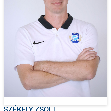
CSAPATOK
MÉRKŐZÉSEK
GALÉRIA
JELENTKEZÉS
SZURKOLÓI ÉLMÉNYEK
VEZETŐSÉG
SZÉKELY ZSOLT