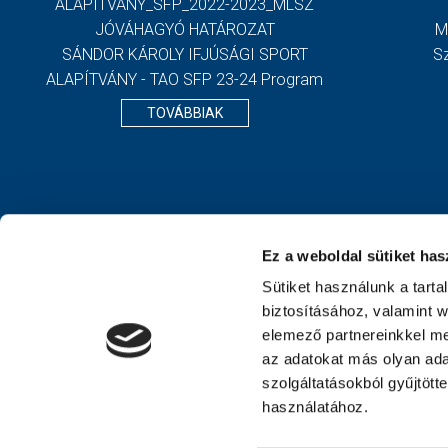
ALAPÍTVÁNY_SFP_2022-2023_MLSZ
JÓVÁHAGYÓ HATÁROZAT
M
SÁNDOR KÁROLY IFJÚSÁGI SPORT
S
ALAPÍTVÁNY - TAO SFP 23-24 Program
TOVÁBBIAK
Ez a weboldal sütiket has
Sütiket használunk a tart
biztosításához, valamint 
elemező partnereinkkel me
az adatokat más olyan ad
szolgáltatásokból gyűjtött
használatához.