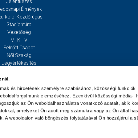
Jelentkezés
eccsnapi Élmények
zurkolói Kezdőrúgás
Stadiontúra
Vezetőség
MTK TV
Felnőtt Csapat
Női Szakág
Jegyértékesítés
Webshop
Stadion
znál.
Egyesület
almak és hirdetések személyre szabásához, közösségi funkciók
Kapcsolat
weboldalforgalmunk elemzéséhez. Ezenkívül közösségi média-, h
gosztjuk az Ön weboldalhasználatra vonatkozó adatait, akik ko
atokkal, amelyeket Ön adott meg számukra vagy az Ön által ha
ek. A weboldalon való böngészés folytatásával Ön hozzájárul a sü