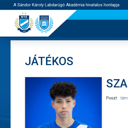
A Sándor Károly Labdarúgó Akadémia hivatalos honlapja
JÁTÉKOS
SZA
Poszt:
tám