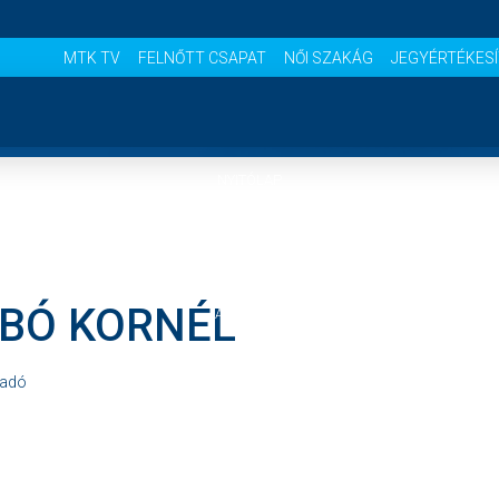
MTK TV
FELNŐTT CSAPAT
NŐI SZAKÁG
JEGYÉRTÉKES
NYITÓLAP
HÍREK
BÓ KORNÉL
AKADÉMIA
CSAPATOK
adó
MÉRKŐZÉSEK