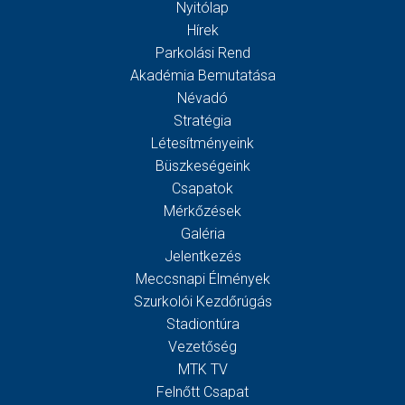
Nyitólap
Hírek
Parkolási Rend
Akadémia Bemutatása
Névadó
Stratégia
Létesítményeink
Büszkeségeink
Csapatok
Mérkőzések
Galéria
Jelentkezés
Meccsnapi Élmények
Szurkolói Kezdőrúgás
Stadiontúra
Vezetőség
MTK TV
Felnőtt Csapat