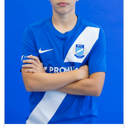
CSAPATOK
MÉRKŐZÉSEK
GALÉRIA
JELENTKEZÉS
SZURKOLÓI ÉLMÉNYEK
VEZETŐSÉG