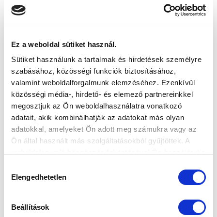
Ez a weboldal sütiket használ.
Sütiket használunk a tartalmak és hirdetések személyre
szabásához, közösségi funkciók biztosításához,
valamint weboldalforgalmunk elemzéséhez. Ezenkívül
közösségi média-, hirdető- és elemező partnereinkkel
megosztjuk az Ön weboldalhasználatra vonatkozó
adatait, akik kombinálhatják az adatokat más olyan
adatokkal, amelyeket Ön adott meg számukra vagy az
Ön által használt más szolgáltatásokból gyűjtöttek. A
weboldalon való böngészés folytatásával Ön hozzájárul a
sütik használatához.
Hozzájárulás
Elengedhetetlen
kiválasztása
Beállítások