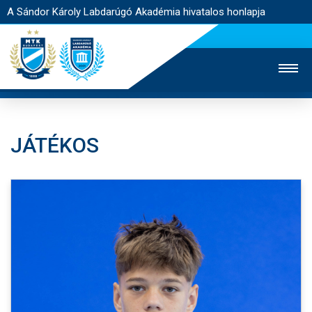
A Sándor Károly Labdarúgó Akadémia hivatalos honlapja
JÁTÉKOS
MTK TV
FELNŐTT CSAPAT
NŐI SZAKÁG
JEGYÉRTÉKESÍTÉS
WEBSHOP
STADION
EGYESÜLET
KAPCSOLAT
NYITÓLAP
HÍREK
AKADÉMIA