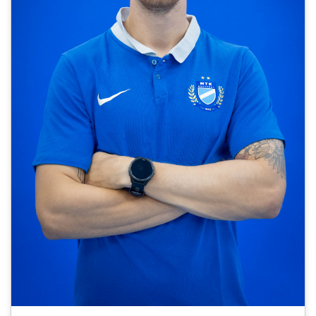
CSAPATOK
MÉRKŐZÉSEK
GALÉRIA
JELENTKEZÉS
SZURKOLÓI ÉLMÉNYEK
VEZETŐSÉG