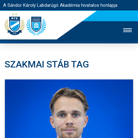
A Sándor Károly Labdarúgó Akadémia hivatalos honlapja
SZAKMAI STÁB TAG
MTK TV
FELNŐTT CSAPAT
NŐI SZAKÁG
JEGYÉRTÉKESÍTÉS
WEBSHOP
STADION
EGYESÜLET
KAPCSOLAT
NYITÓLAP
HÍREK
AKADÉMIA