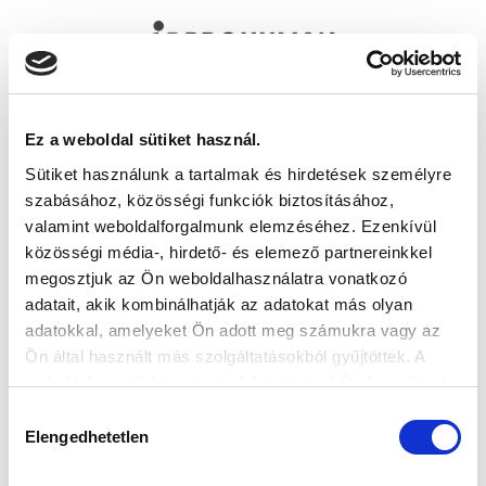
Ez a weboldal sütiket használ.
Sütiket használunk a tartalmak és hirdetések személyre
szabásához, közösségi funkciók biztosításához,
valamint weboldalforgalmunk elemzéséhez. Ezenkívül
közösségi média-, hirdető- és elemező partnereinkkel
megosztjuk az Ön weboldalhasználatra vonatkozó
adatait, akik kombinálhatják az adatokat más olyan
adatokkal, amelyeket Ön adott meg számukra vagy az
Ön által használt más szolgáltatásokból gyűjtöttek. A
weboldalon való böngészés folytatásával Ön hozzájárul a
sütik használatához.
Hozzájárulás
Elengedhetetlen
kiválasztása