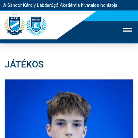
A Sándor Károly Labdarúgó Akadémia hivatalos honlapja
JÁTÉKOS
MTK TV
FELNŐTT CSAPAT
NŐI SZAKÁG
JEGYÉRTÉKESÍTÉS
WEBSHOP
STADION
EGYESÜLET
KAPCSOLAT
NYITÓLAP
HÍREK
AKADÉMIA