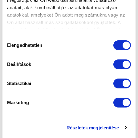
megosztjuk az Ön weboldalhasználatra vonatkozó
adatait, akik kombinálhatják az adatokat más olyan
adatokkal, amelyeket Ön adott meg számukra vagy az
Ön által használt más szolgáltatásokból gyűjtöttek. A
weboldalon való böngészés folytatásával Ön hozzájárul a
sütik használatához.
Hozzájárulás
Elengedhetetlen
kiválasztása
Beállítások
Statisztikai
SZPONZOROK
Marketing
Részletek megjelenítése