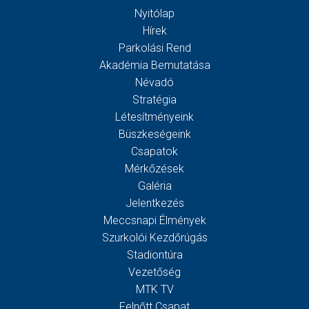
Nyitólap
Hírek
Parkolási Rend
Akadémia Bemutatása
Névadó
Stratégia
Létesítményeink
Büszkeségeink
Csapatok
Mérkőzések
Galéria
Jelentkezés
Meccsnapi Élmények
Szurkolói Kezdőrúgás
Stadiontúra
Vezetőség
MTK TV
Felnőtt Csapat