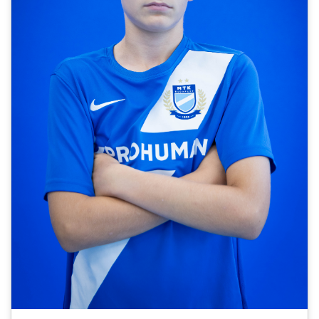
CSAPATOK
MÉRKŐZÉSEK
GALÉRIA
JELENTKEZÉS
SZURKOLÓI ÉLMÉNYEK
VEZETŐSÉG