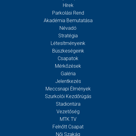
Hírek
Parkolási Rend
Akadémia Bemutatása
Névadó
Stratégia
Létesítményeink
Büszkeségeink
Csapatok
Mérkőzések
Galéria
Jelentkezés
Meccsnapi Élmények
Szurkolói Kezdőrúgás
Stadiontúra
Vezetőség
MTK TV
Felnőtt Csapat
Női Szakág