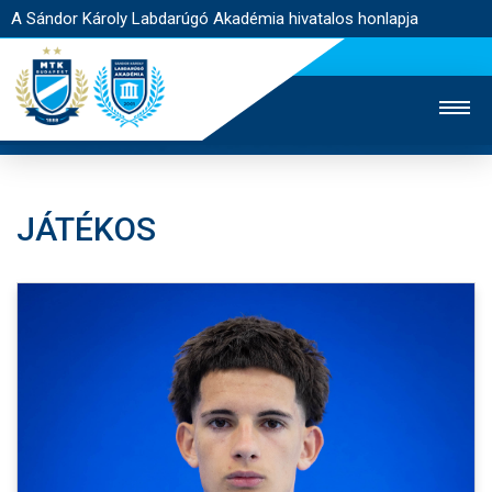
A Sándor Károly Labdarúgó Akadémia hivatalos honlapja
JÁTÉKOS
MTK TV
FELNŐTT CSAPAT
NŐI SZAKÁG
JEGYÉRTÉKESÍTÉS
WEBSHOP
STADION
EGYESÜLET
KAPCSOLAT
NYITÓLAP
HÍREK
AKADÉMIA