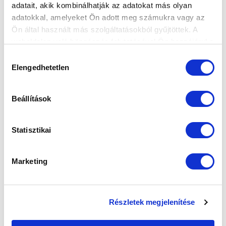
adatait, akik kombinálhatják az adatokat más olyan
adatokkal, amelyeket Ön adott meg számukra vagy az
Ön által használt más szolgáltatásokból gyűjtöttek. A
weboldalon való böngészés folytatásával Ön hozzájárul a
sütik használatához.
Hozzájárulás
Elengedhetetlen
kiválasztása
Beállítások
Statisztikai
Marketing
SZPONZOROK
Részletek megjelenítése