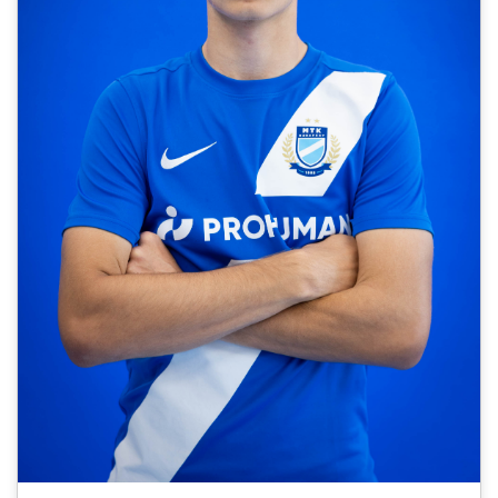
CSAPATOK
MÉRKŐZÉSEK
GALÉRIA
JELENTKEZÉS
SZURKOLÓI ÉLMÉNYEK
VEZETŐSÉG