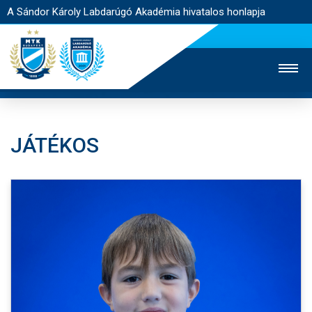
A Sándor Károly Labdarúgó Akadémia hivatalos honlapja
JÁTÉKOS
MTK TV
FELNŐTT CSAPAT
NŐI SZAKÁG
JEGYÉRTÉKESÍTÉS
WEBSHOP
STADION
EGYESÜLET
KAPCSOLAT
NYITÓLAP
HÍREK
AKADÉMIA