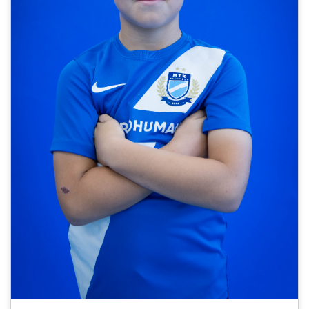
CSAPATOK
MÉRKŐZÉSEK
GALÉRIA
JELENTKEZÉS
SZURKOLÓI ÉLMÉNYEK
VEZETŐSÉG