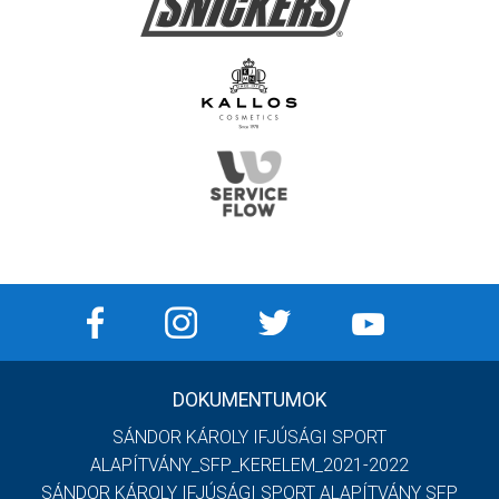
DOKUMENTUMOK
SÁNDOR KÁROLY IFJÚSÁGI SPORT
ALAPÍTVÁNY_SFP_KERELEM_2021-2022
SÁNDOR KÁROLY IFJÚSÁGI SPORT ALAPÍTVÁNY SFP