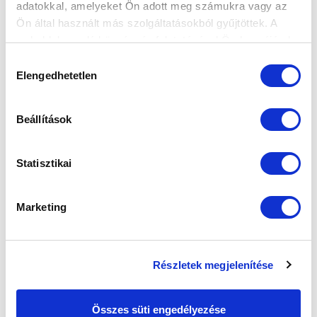
adatokkal, amelyeket Ön adott meg számukra vagy az
Ön által használt más szolgáltatásokból gyűjtöttek. A
weboldalon való böngészés folytatásával Ön hozzájárul a
sütik használatához.
Hozzájárulás
Elengedhetetlen
kiválasztása
Beállítások
Statisztikai
Marketing
SZPONZOROK
Részletek megjelenítése
Összes süti engedélyezése