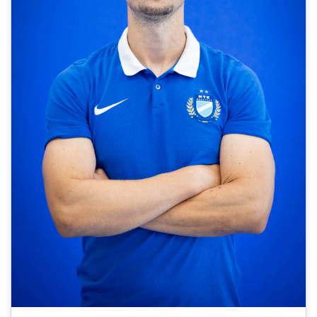
CSAPATOK
MÉRKŐZÉSEK
GALÉRIA
JELENTKEZÉS
SZURKOLÓI ÉLMÉNYEK
VEZETŐSÉG