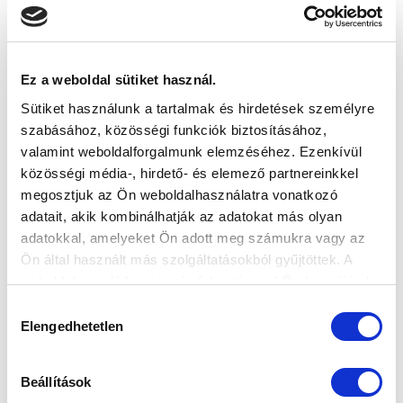
Ez a weboldal sütiket használ.
Sütiket használunk a tartalmak és hirdetések személyre
szabásához, közösségi funkciók biztosításához,
valamint weboldalforgalmunk elemzéséhez. Ezenkívül
közösségi média-, hirdető- és elemező partnereinkkel
megosztjuk az Ön weboldalhasználatra vonatkozó
adatait, akik kombinálhatják az adatokat más olyan
adatokkal, amelyeket Ön adott meg számukra vagy az
Ön által használt más szolgáltatásokból gyűjtöttek. A
weboldalon való böngészés folytatásával Ön hozzájárul a
sütik használatához.
Hozzájárulás
Elengedhetetlen
kiválasztása
Beállítások