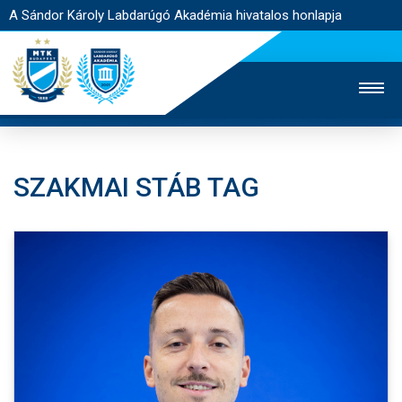
A Sándor Károly Labdarúgó Akadémia hivatalos honlapja
SZAKMAI STÁB TAG
MTK TV
FELNŐTT CSAPAT
NŐI SZAKÁG
JEGYÉRTÉKESÍTÉS
WEBSHOP
STADION
EGYESÜLET
KAPCSOLAT
NYITÓLAP
HÍREK
AKADÉMIA