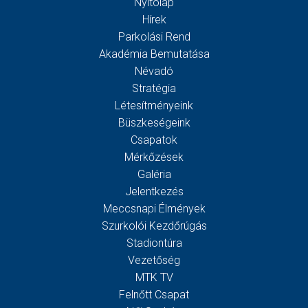
Nyitólap
Hírek
Parkolási Rend
Akadémia Bemutatása
Névadó
Stratégia
Létesítményeink
Büszkeségeink
Csapatok
Mérkőzések
Galéria
Jelentkezés
Meccsnapi Élmények
Szurkolói Kezdőrúgás
Stadiontúra
Vezetőség
MTK TV
Felnőtt Csapat