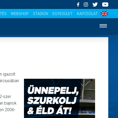
ÍTÉS
WEBSHOP
STADION
EGYESÜLET
KAPCSOLAT
 igazolt
árciusában
2-szer
an bajnok
zen 2006-