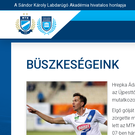
A Sándor Károly Labdarúgó Akadémia hivatalos honlapja
BÜSZKESÉGEINK
Hrepka Ádá
az Újpestt
mutatkozot
Elgő góljá
zörgette m
lett az MT
07-ben hár