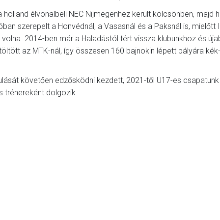
GALÉRIA
 holland élvonalbeli NEC Nijmegenhez került kölcsönben, majd 
óban szerepelt a Honvédnál, a Vasasnál és a Paksnál is, mielőtt 
JELENTKEZÉS
 volna. 2014-ben már a Haladástól tért vissza klubunkhoz és új
töltött az MTK-nál, így összesen 160 bajnokin lépett pályára kék
SZURKOLÓI ÉLMÉNYEK
lását követően edzősködni kezdett, 2021-től U17-es csapatunk
s trénereként dolgozik.
VEZETŐSÉG