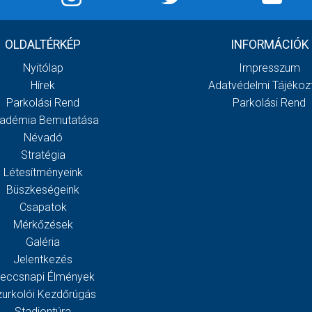
OLDALTÉRKÉP
INFORMÁCIÓK
Nyitólap
Impresszum
Hírek
Adatvédelmi Tájékoz
Parkolási Rend
Parkolási Rend
adémia Bemutatása
Névadó
Stratégia
Létesítményeink
Büszkeségeink
Csapatok
Mérkőzések
Galéria
Jelentkezés
eccsnapi Élmények
zurkolói Kezdőrúgás
Stadiontúra