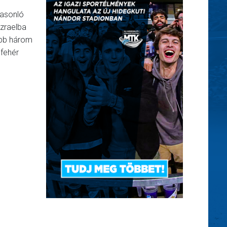
hasonló
Izraelba
abb három
-fehér