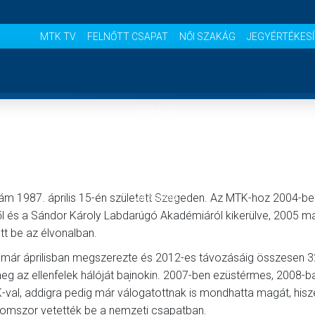
MTK TV
FELNŐTT CSAPAT
NŐI SZAKÁG
JEGYÉRTÉKES
NYITÓLAP
HÍREK
m 1987. április 15-én született Szegeden. Az MTK-hoz 2004-ben
AKADÉMIA
ől és a Sándor Károly Labdarúgó Akadémiáról kikerülve, 2005 m
t be az élvonalban.
CSAPATOK
t már áprilisban megszerezte és 2012-es távozásáig összesen 3
eg az ellenfelek hálóját bajnokin. 2007-ben ezüstérmes, 2008-b
MÉRKŐZÉSEK
K-val, addigra pedig már válogatottnak is mondhatta magát, his
omszor vetették be a nemzeti csapatban.