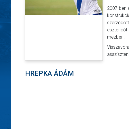
2007-ben a
konstrukci
szerződött
esztendőt 
mezben.
Visszavonu
assziszten
HREPKA ÁDÁM