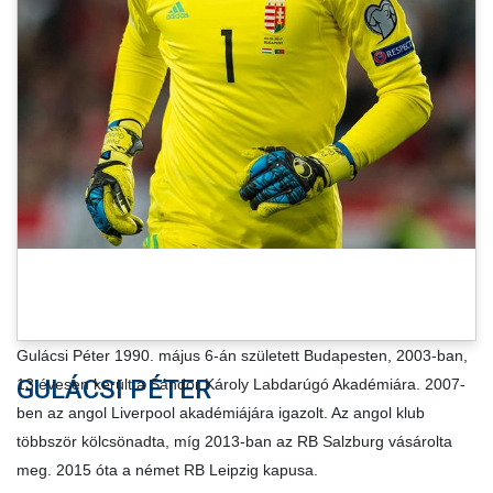
CSAPATOK
MÉRKŐZÉSEK
GALÉRIA
JELENTKEZÉS
SZURKOLÓI ÉLMÉNYEK
VEZETŐSÉG
Gulácsi Péter 1990. május 6-án született Budapesten, 2003-ban,
GULÁCSI PÉTER
13 évesen került a Sándor Károly Labdarúgó Akadémiára. 2007-
ben az angol Liverpool akadémiájára igazolt. Az angol klub
többször kölcsönadta, míg 2013-ban az RB Salzburg vásárolta
meg. 2015 óta a német RB Leipzig kapusa.