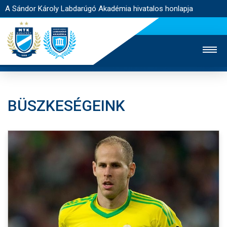
A Sándor Károly Labdarúgó Akadémia hivatalos honlapja
BÜSZKESÉGEINK
MTK TV
FELNŐTT CSAPAT
NŐI SZAKÁG
JEGYÉRTÉKESÍTÉS
WEBSHOP
STADION
EGYESÜLET
KAPCSOLAT
NYITÓLAP
HÍREK
AKADÉMIA