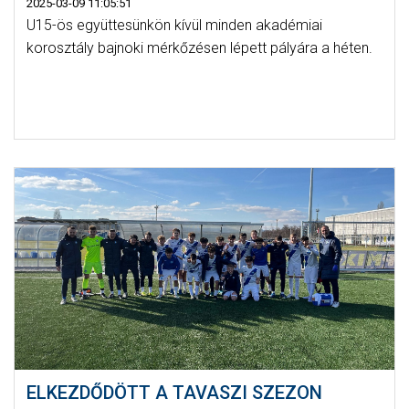
2025-03-09 11:05:51
U15-ös együttesünkön kívül minden akadémiai
korosztály bajnoki mérkőzésen lépett pályára a héten.
ELKEZDŐDÖTT A TAVASZI SZEZON