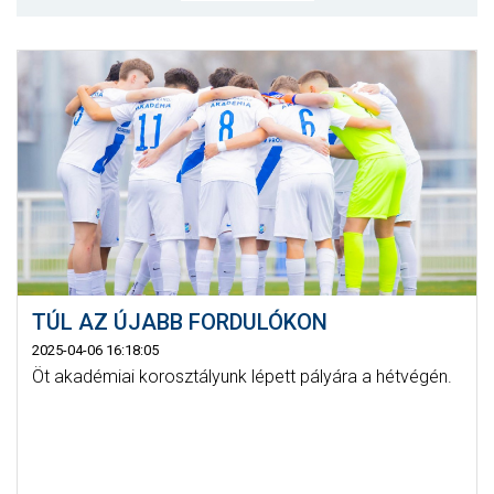
CSAPATOK
MÉRKŐZÉSEK
GALÉRIA
JELENTKEZÉS
SZURKOLÓI ÉLMÉNYEK
VEZETŐSÉG
TÚL AZ ÚJABB FORDULÓKON
2025-04-06 16:18:05
Öt akadémiai korosztályunk lépett pályára a hétvégén.