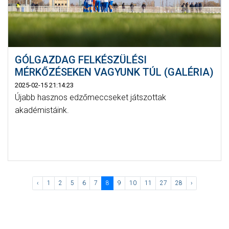
GÓLGAZDAG FELKÉSZÜLÉSI
MÉRKŐZÉSEKEN VAGYUNK TÚL (GALÉRIA)
2025-02-15 21:14:23
Újabb hasznos edzőmeccseket játszottak
akadémistáink.
‹
1
2
5
6
7
8
9
10
11
27
28
›