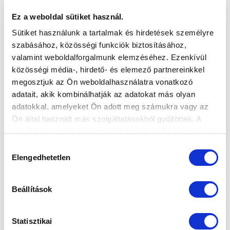
FOLYTATÓDIK A BAJNOKSÁG
Ez a weboldal sütiket használ.
2025-02-27 10:21:40
Hétvégén indul a szezon az akadémiai korosztályok
Sütiket használunk a tartalmak és hirdetések személyre
számára.
szabásához, közösségi funkciók biztosításához,
valamint weboldalforgalmunk elemzéséhez. Ezenkívül
közösségi média-, hirdető- és elemező partnereinkkel
megosztjuk az Ön weboldalhasználatra vonatkozó
adatait, akik kombinálhatják az adatokat más olyan
adatokkal, amelyeket Ön adott meg számukra vagy az
Ön által használt más szolgáltatásokból gyűjtöttek. A
weboldalon való böngészés folytatásával Ön hozzájárul a
sütik használatához.
Hozzájárulás
Elengedhetetlen
kiválasztása
Beállítások
Statisztikai