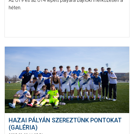
Az U19 és az U14 lépett pályára bajnoki mérkőzésen a
héten.
HAZAI PÁLYÁN SZEREZTÜNK PONTOKAT
(GALÉRIA)