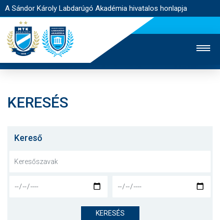
A Sándor Károly Labdarúgó Akadémia hivatalos honlapja
KERESÉS
MTK TV
FELNŐTT CSAPAT
NŐI SZAKÁG
JEGYÉRTÉKESÍTÉS
WEBSHOP
STADION
Kereső
EGYESÜLET
KAPCSOLAT
NYITÓLAP
HÍREK
KERESÉS
AKADÉMIA