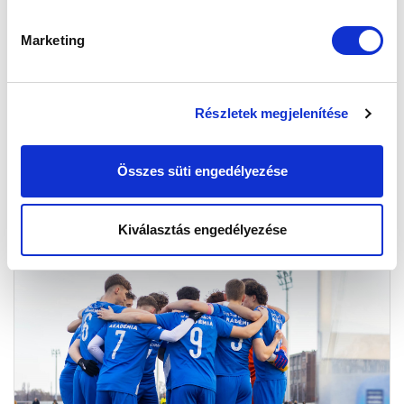
Marketing
ÚJRA A VÁLOGATOTTBAN
2025-02-26 09:32:41
Több labdarúgónk is meghívást kapott a korosztályos
Részletek megjelenítése
válogatottba.
Összes süti engedélyezése
Kiválasztás engedélyezése