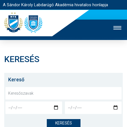
A Sándor Károly Labdarúgó Akadémia hivatalos honlapja
KERESÉS
MTK TV
FELNŐTT CSAPAT
NŐI SZAKÁG
JEGYÉRTÉKESÍTÉS
WEBSHOP
STADION
Kereső
EGYESÜLET
KAPCSOLAT
NYITÓLAP
HÍREK
KERESÉS
AKADÉMIA