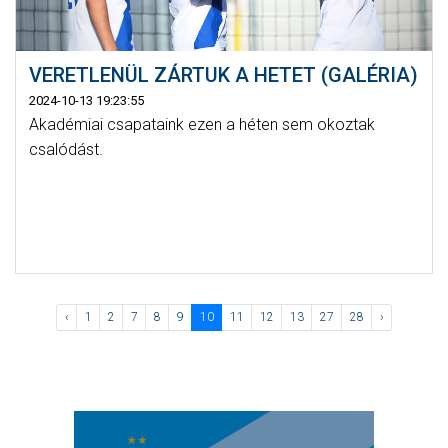
VERETLENÜL ZÁRTUK A HETET (GALÉRIA)
2024-10-13 19:23:55
Akadémiai csapataink ezen a héten sem okoztak
csalódást.
‹
1
2
7
8
9
10
11
12
13
27
28
›