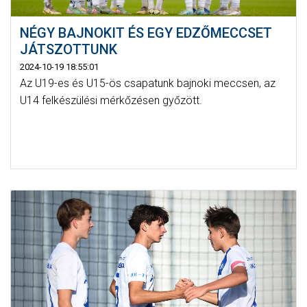
NÉGY BAJNOKIT ÉS EGY EDZŐMECCSET
JÁTSZOTTUNK
2024-10-19 18:55:01
Az U19-es és U15-ös csapatunk bajnoki meccsen, az
U14 felkészülési mérkőzésen győzött.