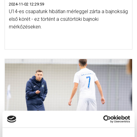
2024-11-02 12:29:59
U14-es csapatunk hibátlan mérleggel zárta a bajnokság
első körét - ez történt a csütörtöki bajnoki
mérkőzéseken.
SERFŐZŐ MILÁN: „MINDEN MECCSEN