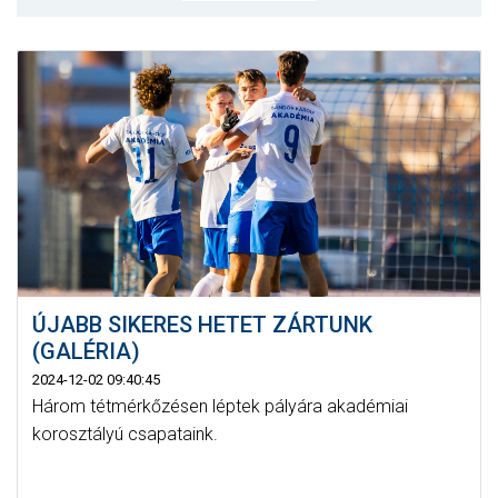
CSAPATOK
MÉRKŐZÉSEK
GALÉRIA
JELENTKEZÉS
SZURKOLÓI ÉLMÉNYEK
VEZETŐSÉG
ÚJABB SIKERES HETET ZÁRTUNK
(GALÉRIA)
2024-12-02 09:40:45
Három tétmérkőzésen léptek pályára akadémiai
korosztályú csapataink.