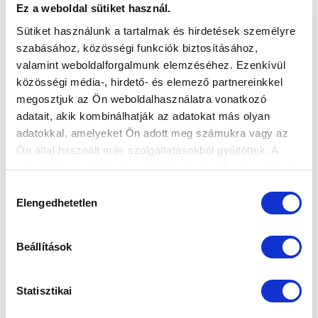
Ez a weboldal sütiket használ.
DOMINÁLNI SZERETNÉNK” (VIDEÓ)
2024-10-28 12:39:26
Sütiket használunk a tartalmak és hirdetések személyre
U14-es csapatunk vezetőedzőjével, Serfőző Milánnal
szabásához, közösségi funkciók biztosításához,
beszélgettünk a nyári változásokról, a nemzetközi
valamint weboldalforgalmunk elemzéséhez. Ezenkívül
kupák jelentőségérő...
közösségi média-, hirdető- és elemező partnereinkkel
megosztjuk az Ön weboldalhasználatra vonatkozó
adatait, akik kombinálhatják az adatokat más olyan
adatokkal, amelyeket Ön adott meg számukra vagy az
Ön által használt más szolgáltatásokból gyűjtöttek. A
weboldalon való böngészés folytatásával Ön hozzájárul a
sütik használatához.
Hozzájárulás
Elengedhetetlen
kiválasztása
Beállítások
Statisztikai