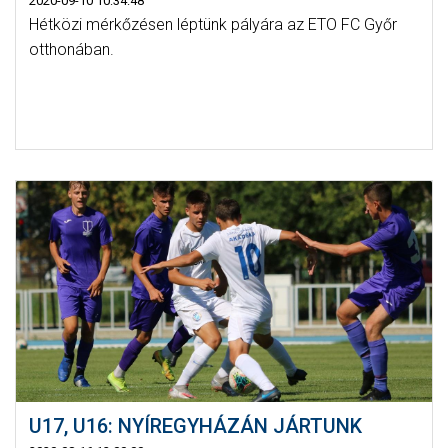
2020-09-10 10:34:48
Hétközi mérkőzésen léptünk pályára az ETO FC Győr
otthonában.
U17, U16: NYÍREGYHÁZÁN JÁRTUNK