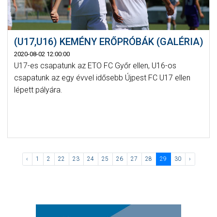
(U17,U16) KEMÉNY ERŐPRÓBÁK (GALÉRIA)
2020-08-02 12:00:00
U17-es csapatunk az ETO FC Győr ellen, U16-os
csapatunk az egy évvel idősebb Újpest FC U17 ellen
lépett pályára.
‹
1
2
22
23
24
25
26
27
28
29
30
›