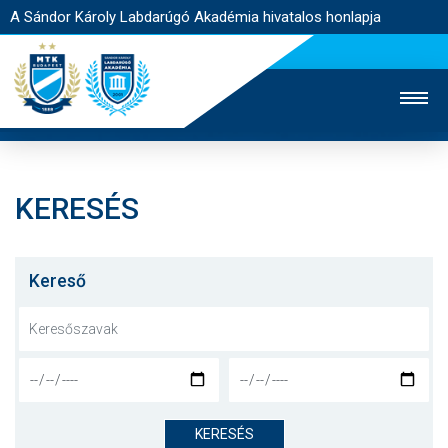
A Sándor Károly Labdarúgó Akadémia hivatalos honlapja
KERESÉS
MTK TV
FELNŐTT CSAPAT
NŐI SZAKÁG
JEGYÉRTÉKESÍTÉS
WEBSHOP
STADION
Kereső
EGYESÜLET
KAPCSOLAT
NYITÓLAP
HÍREK
KERESÉS
AKADÉMIA