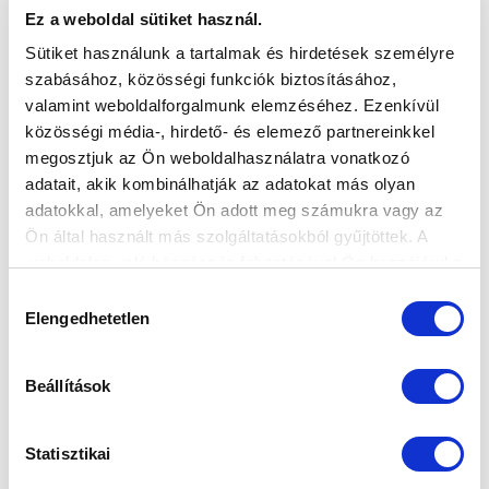
VÁLOGATOTTAKKAL ERŐSÍTETT AZ U17
Ez a weboldal sütiket használ.
ÉS U16 - RÉSZLETES BEMUTATÁS
Sütiket használunk a tartalmak és hirdetések személyre
2020-08-05 10:00:00
szabásához, közösségi funkciók biztosításához,
Új - zömében UP-válogatott - játékosok érkeztek két
valamint weboldalforgalmunk elemzéséhez. Ezenkívül
akadémiai csapatunkhoz, edzőiket kértük meg, hogy
közösségi média-, hirdető- és elemező partnereinkkel
jellemezzék őket.
megosztjuk az Ön weboldalhasználatra vonatkozó
adatait, akik kombinálhatják az adatokat más olyan
adatokkal, amelyeket Ön adott meg számukra vagy az
Ön által használt más szolgáltatásokból gyűjtöttek. A
weboldalon való böngészés folytatásával Ön hozzájárul a
sütik használatához.
Hozzájárulás
Elengedhetetlen
kiválasztása
Beállítások
Statisztikai