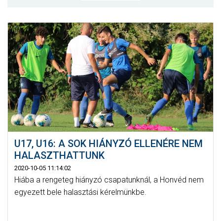
CSAPATOK
MÉRKŐZÉSEK
GALÉRIA
JELENTKEZÉS
SZURKOLÓI ÉLMÉNYEK
VEZETŐSÉG
U17, U16: A SOK HIÁNYZÓ ELLENÉRE NEM
HALASZTHATTUNK
2020-10-05 11:14:02
Hiába a rengeteg hiányzó csapatunknál, a Honvéd nem
egyezett bele halasztási kérelmünkbe.