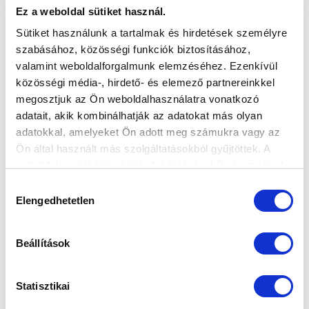
U7-ES CSAPATUNK MEGNYERTE AZ
Ez a weboldal sütiket használ.
ELŐAKADÉMIÁNK ÁLTAL SZERVEZETT
Sütiket használunk a tartalmak és hirdetések személyre
NEMZETKÖZI TORNÁT (KÉPGALÉRIA)
szabásához, közösségi funkciók biztosításához,
2026-04-27 19:45:30
valamint weboldalforgalmunk elemzéséhez. Ezenkívül
Magyar együttesek mellett szlovák, osztrák, horvát,
közösségi média-, hirdető- és elemező partnereinkkel
szlovén és cseh résztvevője is volt a viadalnak.
megosztjuk az Ön weboldalhasználatra vonatkozó
adatait, akik kombinálhatják az adatokat más olyan
adatokkal, amelyeket Ön adott meg számukra vagy az
Ön által használt más szolgáltatásokból gyűjtöttek. A
weboldalon való böngészés folytatásával Ön hozzájárul a
sütik használatához.
Hozzájárulás
Elengedhetetlen
kiválasztása
Beállítások
Statisztikai