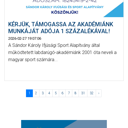
KÉRJÜK, TÁMOGASSA AZ AKADÉMIÁNK
MUNKÁJÁT ADÓJA 1 SZÁZALÉKÁVAL!
2026-02-27 19:07:06
A Sándor Károly Ifjúsági Sport Alapítvány által
működtetett labdarúgó-akadémiánk 2001 óta neveli a
magyar sport számára...
1
2
3
4
5
6
7
8
31
32
›