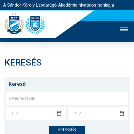
A Sándor Károly Labdarúgó Akadémia hivatalos honlapja
KERESÉS
MTK TV
FELNŐTT CSAPAT
NŐI SZAKÁG
JEGYÉRTÉKESÍTÉS
WEBSHOP
STADION
Kereső
EGYESÜLET
KAPCSOLAT
NYITÓLAP
HÍREK
KERESÉS
AKADÉMIA