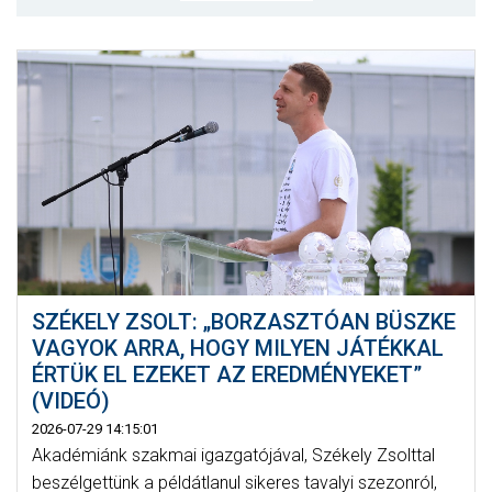
CSAPATOK
MÉRKŐZÉSEK
GALÉRIA
JELENTKEZÉS
SZURKOLÓI ÉLMÉNYEK
VEZETŐSÉG
SZÉKELY ZSOLT: „BORZASZTÓAN BÜSZKE
VAGYOK ARRA, HOGY MILYEN JÁTÉKKAL
ÉRTÜK EL EZEKET AZ EREDMÉNYEKET”
(VIDEÓ)
2026-07-29 14:15:01
Akadémiánk szakmai igazgatójával, Székely Zsolttal
beszélgettünk a példátlanul sikeres tavalyi szezonról,