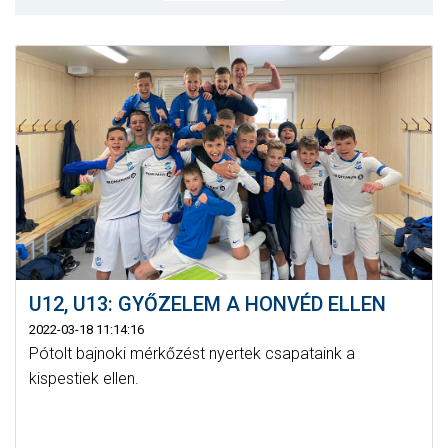
CSAPATOK
MÉRKŐZÉSEK
GALÉRIA
JELENTKEZÉS
SZURKOLÓI ÉLMÉNYEK
VEZETŐSÉG
U12, U13: GYŐZELEM A HONVÉD ELLEN
2022-03-18 11:14:16
Pótolt bajnoki mérkőzést nyertek csapataink a
kispestiek ellen.