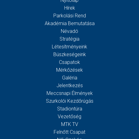
Nyitólap
Hírek
Parkolási Rend
Akadémia Bemutatása
Névadó
Stratégia
Létesítményeink
Büszkeségeink
Csapatok
Mérkőzések
Galéria
Jelentkezés
Meccsnapi Élmények
Szurkolói Kezdőrúgás
Stadiontúra
Vezetőség
MTK TV
Felnőtt Csapat