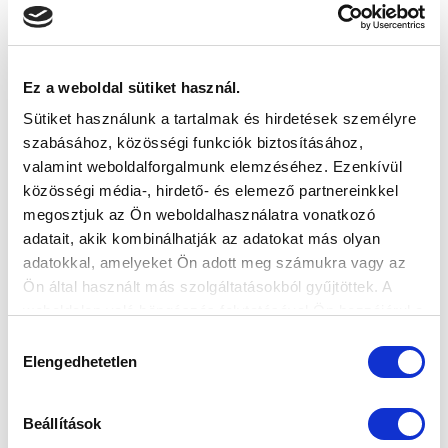
Ez a weboldal sütiket használ.
U12: “A BAJNOKI CÍM MEGNYERÉSE
MINDANNYIUNK SZÁMÁRA EGY
Sütiket használunk a tartalmak és hirdetések személyre
KÜLÖNLEGES ÉLMÉNYT JELENT”
szabásához, közösségi funkciók biztosításához,
valamint weboldalforgalmunk elemzéséhez. Ezenkívül
2021-06-10 15:12:40
közösségi média-, hirdető- és elemező partnereinkkel
Sűrű májusi programon van túl együttesünk, melynek
megosztjuk az Ön weboldalhasználatra vonatkozó
végén sikerült elhódítani a bajnoki címet.
adatait, akik kombinálhatják az adatokat más olyan
adatokkal, amelyeket Ön adott meg számukra vagy az
Ön által használt más szolgáltatásokból gyűjtöttek. A
weboldalon való böngészés folytatásával Ön hozzájárul a
sütik használatához.
Hozzájárulás
Elengedhetetlen
kiválasztása
Beállítások