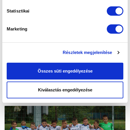
Statisztikai
Marketing
U12: JÓ IRAMÚ BAJNOKIT JÁTSZOTTUNK
PARTNEREGYESÜLETÜNK ELLEN
Részletek megjelenítése
2021-05-15 12:39:55
Pótolt bajnoki mérkőzésen lépett pályára U12-es
gárdánk a Gödöllői SK ellen.
Összes süti engedélyezése
Kiválasztás engedélyezése