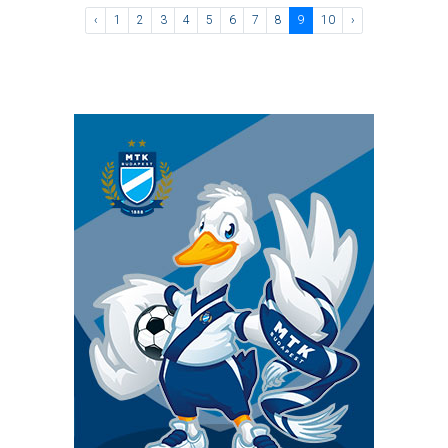
‹
1
2
3
4
5
6
7
8
9
10
›