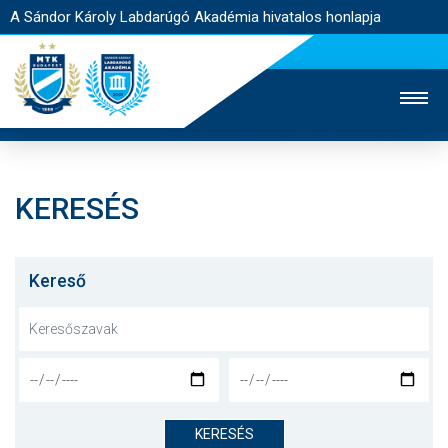
A Sándor Károly Labdarúgó Akadémia hivatalos honlapja
KERESÉS
MTK TV
FELNŐTT CSAPAT
NŐI SZAKÁG
JEGYÉRTÉKESÍTÉS
WEBSHOP
STADION
Kereső
EGYESÜLET
KAPCSOLAT
NYITÓLAP
HÍREK
KERESÉS
AKADÉMIA