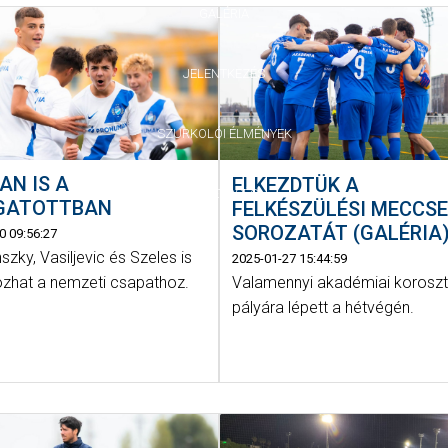
GALÉRIA
JELENTKEZÉS
SZURKOLÓI ÉLMÉNYEK
AN IS A
ELKEZDTÜK A
VEZETŐSÉG
GATOTTBAN
FELKÉSZÜLÉSI MECCS
SOROZATÁT (GALÉRIA
0 09:56:27
zky, Vasiljevic és Szeles is
2025-01-27 15:44:59
Valamennyi akadémiai koroszt
ozhat a nemzeti csapathoz.
pályára lépett a hétvégén.