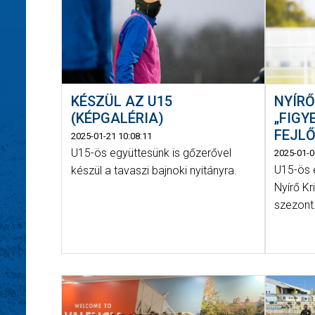
KÉSZÜL AZ U15
NYÍRŐ
(KÉPGALÉRIA)
„FIG
FEJL
2025-01-21 10:08:11
U15-ös együttesünk is gőzerővel
2025-01-0
U15-ös 
készül a tavaszi bajnoki nyitányra.
Nyírő Kr
szezont