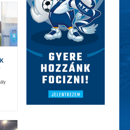
EK
)
ály