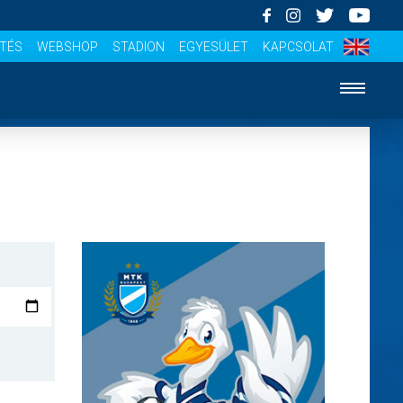
ÍTÉS
WEBSHOP
STADION
EGYESÜLET
KAPCSOLAT