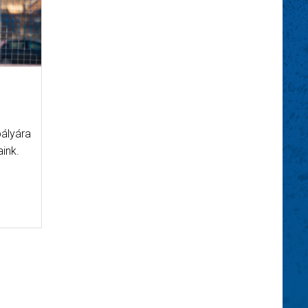
ályára
ink.