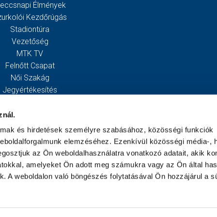
eccsnapi Élmények
zurkolói Kezdőrúgás
Stadiontúra
Vezetőség
MTK TV
Felnőtt Csapat
Női Szakág
Jegyértékesítés
Webshop
Stadion
znál.
Egyesület
almak és hirdetések személyre szabásához, közösségi funkciók
Kapcsolat
weboldalforgalmunk elemzéséhez. Ezenkívül közösségi média-, h
gosztjuk az Ön weboldalhasználatra vonatkozó adatait, akik ko
atokkal, amelyeket Ön adott meg számukra vagy az Ön által ha
ek. A weboldalon való böngészés folytatásával Ön hozzájárul a sü