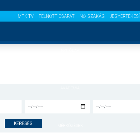
MTK TV
FELNŐTT CSAPAT
NŐI SZAKÁG
JEGYÉRTÉKES
NYITÓLAP
HÍREK
AKADÉMIA
CSAPATOK
KERESÉS
MÉRKŐZÉSEK