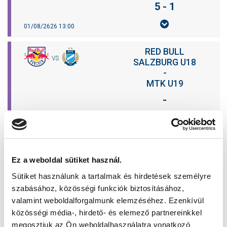
5 - 1
01/08/2626 13:00
RED BULL
VS
SALZBURG U18
-
MTK U19
-
08/08/2626 12:00
TABLE
Ez a weboldal sütiket használ.
Sütiket használunk a tartalmak és hirdetések személyre
P.
TEAM.
MP.
W.
D.
L.
GF.
GA.
GD.
PTS.
szabásához, közösségi funkciók biztosításához,
valamint weboldalforgalmunk elemzéséhez. Ezenkívül
közösségi média-, hirdető- és elemező partnereinkkel
megosztjuk az Ön weboldalhasználatra vonatkozó