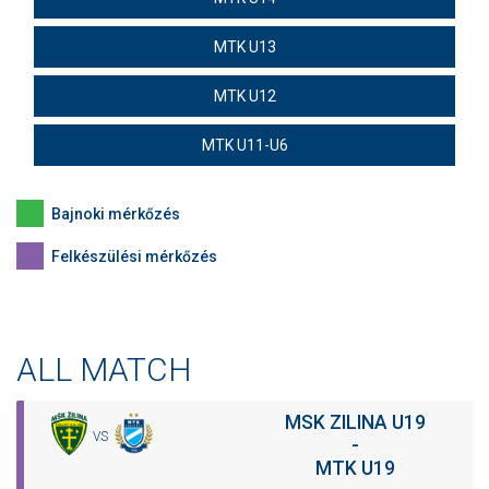
MTK U13
MTK U12
MTK U11-U6
Bajnoki mérkőzés
Felkészülési mérkőzés
ALL MATCH
MSK ZILINA U19
VS
-
MTK U19