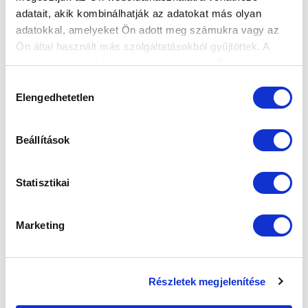
adatait, akik kombinálhatják az adatokat más olyan
SPONSORS
adatokkal, amelyeket Ön adott meg számukra vagy az
Ön által használt más szolgáltatásokból gyűjtöttek. A
weboldalon való böngészés folytatásával Ön hozzájárul a
sütik használatához.
Hozzájárulás
Elengedhetetlen
kiválasztása
Beállítások
Statisztikai
Marketing
Részletek megjelenítése