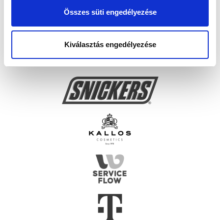
Összes süti engedélyezése
Kiválasztás engedélyezése